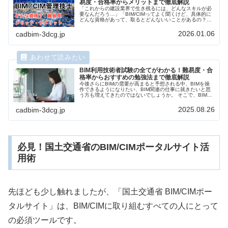
易度・合格率からメリットまで徹底解説
「これからの建設業界で生き残るには、どんなスキルが必
要なんだろう…」「BIM/CIMってよく聞くけど、具体的に
どんな資格があって、取るとどんないいことがあるの？」
もしあなたが今、こんな風に考えているなら、この記事は
きっと役に立つはずです。結...
2026.01.06
cadbim-3dcg.jp
BIM利用技術者試験の全てがわかる！難易度・合
格率からおすすめの勉強法まで徹底解説
今後さらにBIMの需要が高まると予想される中、BIMを操
作できるようになりたい、BIM関連の仕事に就きたいと思
う方も増えてきたのではないでしょうか。 そこで、BIMの
新たな試験制度であるBIM利用技術者試験について紹介す
るとともに、取得メリットやおすすめのスクールを紹介し
2025.08.26
cadbim-3dcg.jp
ます！
必見！国土交通省のBIM/CIMポータルサイト活
用術
先ほども少し触れましたが、「国土交通省 BIM/CIMポー
タルサイト」は、BIM/CIMに取り組むすべての人にとって
の必須ツールです。