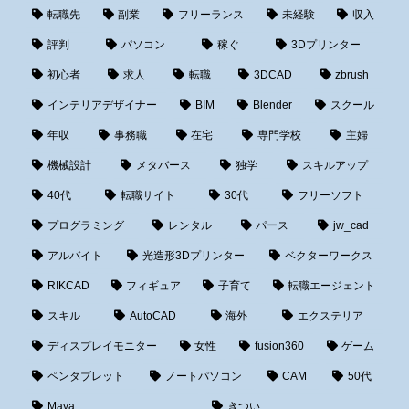
転職先
副業
フリーランス
未経験
収入
評判
パソコン
稼ぐ
3Dプリンター
初心者
求人
転職
3DCAD
zbrush
インテリアデザイナー
BIM
Blender
スクール
年収
事務職
在宅
専門学校
主婦
機械設計
メタバース
独学
スキルアップ
40代
転職サイト
30代
フリーソフト
プログラミング
レンタル
パース
jw_cad
アルバイト
光造形3Dプリンター
ベクターワークス
RIKCAD
フィギュア
子育て
転職エージェント
スキル
AutoCAD
海外
エクステリア
ディスプレイモニター
女性
fusion360
ゲーム
ペンタブレット
ノートパソコン
CAM
50代
Maya
きつい