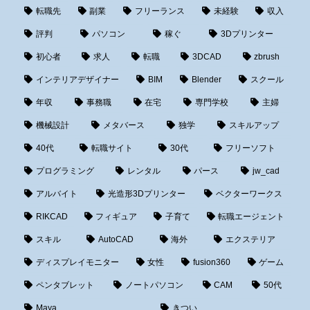
転職先
副業
フリーランス
未経験
収入
評判
パソコン
稼ぐ
3Dプリンター
初心者
求人
転職
3DCAD
zbrush
インテリアデザイナー
BIM
Blender
スクール
年収
事務職
在宅
専門学校
主婦
機械設計
メタバース
独学
スキルアップ
40代
転職サイト
30代
フリーソフト
プログラミング
レンタル
パース
jw_cad
アルバイト
光造形3Dプリンター
ベクターワークス
RIKCAD
フィギュア
子育て
転職エージェント
スキル
AutoCAD
海外
エクステリア
ディスプレイモニター
女性
fusion360
ゲーム
ペンタブレット
ノートパソコン
CAM
50代
Maya
きつい