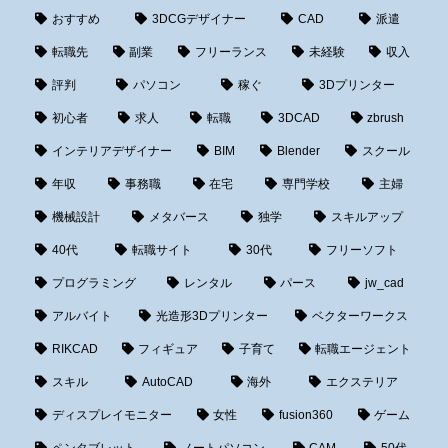
おすすめ
3DCGデザイナー
CAD
派遣
転職先
副業
フリーランス
未経験
収入
評判
パソコン
稼ぐ
3Dプリンター
初心者
求人
転職
3DCAD
zbrush
インテリアデザイナー
BIM
Blender
スクール
年収
事務職
在宅
専門学校
主婦
機械設計
メタバース
独学
スキルアップ
40代
転職サイト
30代
フリーソフト
プログラミング
レンタル
パース
jw_cad
アルバイト
光造形3Dプリンター
ベクターワークス
RIKCAD
フィギュア
子育て
転職エージェント
スキル
AutoCAD
海外
エクステリア
ディスプレイモニター
女性
fusion360
ゲーム
ペンタブレット
ノートパソコン
CAM
50代