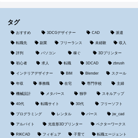
タグ
おすすめ
3DCGデザイナー
CAD
派遣
転職先
副業
フリーランス
未経験
収入
評判
パソコン
稼ぐ
3Dプリンター
初心者
求人
転職
3DCAD
zbrush
インテリアデザイナー
BIM
Blender
スクール
年収
事務職
在宅
専門学校
主婦
機械設計
メタバース
独学
スキルアップ
40代
転職サイト
30代
フリーソフト
プログラミング
レンタル
パース
jw_cad
アルバイト
光造形3Dプリンター
ベクターワークス
RIKCAD
フィギュア
子育て
転職エージェント