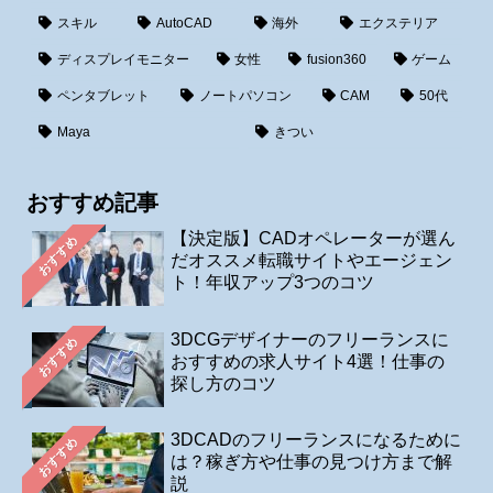
スキル
AutoCAD
海外
エクステリア
ディスプレイモニター
女性
fusion360
ゲーム
ペンタブレット
ノートパソコン
CAM
50代
Maya
きつい
おすすめ記事
【決定版】CADオペレーターが選ん
おすすめ
だオススメ転職サイトやエージェン
ト！年収アップ3つのコツ
3DCGデザイナーのフリーランスに
おすすめ
おすすめの求人サイト4選！仕事の
探し方のコツ
3DCADのフリーランスになるために
おすすめ
は？稼ぎ方や仕事の見つけ方まで解
説