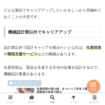
どんな製品でキャリアアップしたいかをしっかり見極めて
おくことが大切です。
機械設計業以外でキャリアアップ
設計業以外で設計キャリアを積みたいとなれば、
生産技術
や
開発支援サービス
などの職種があります。
生産技術は、製品を生産する方法や設備を設計するので、
機械設計要素があります。
生産技術が負け組・きついって本当？真実を現役
目次
実務者が本音で語る
ネット上で、生産技術の仕事は負け組だとか、きついから
やめておけといったコメントを見たりしないでしょうか？
それは本当なのでしょうか？そこで今回、現役の生産技術
メニュー
ホーム
検索
トップ
サイドバー
者の筆者が、仕事内容や、負け組・きついと言われる理