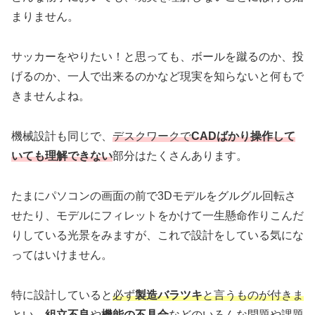
まりません。
サッカーをやりたい！と思っても、ボールを蹴るのか、投
げるのか、一人で出来るのかなど現実を知らないと何もで
きませんよね。
機械設計も同じで、
デスクワークで
CADばかり操作して
いても理解できない
部分はたくさんあります。
たまにパソコンの画面の前で3Dモデルをグルグル回転さ
せたり、モデルにフィレットをかけて一生懸命作りこんだ
りしている光景をみますが、これで設計をしている気にな
ってはいけません。
特に設計していると
必ず
製造バラツキ
と言うものが付きま
とい、
組立不良
や
機能の不具合
などのいろんな問題や課題