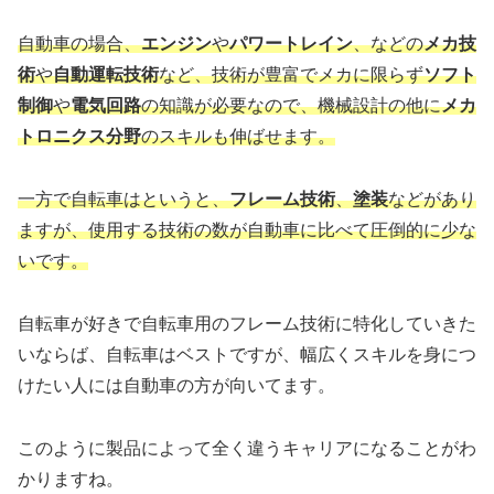
自動車の場合、
エンジン
や
パワートレイン
、などの
メカ技
術
や
自動運転技術
など、技術が豊富でメカに限らず
ソフト
制御
や
電気回路
の知識が必要なので、機械設計の他に
メカ
トロニクス分野
のスキルも伸ばせます。
一方で自転車はというと、
フレーム技術
、
塗装
などがあり
ますが、使用する技術の数が
自動車に比べて圧倒的に少な
いです。
自転車が好きで自転車用のフレーム技術に特化していきた
いならば、自転車はベストですが、幅広くスキルを身につ
けたい人には自動車の方が向いてます。
このように製品によって全く違うキャリアになることがわ
かりますね。