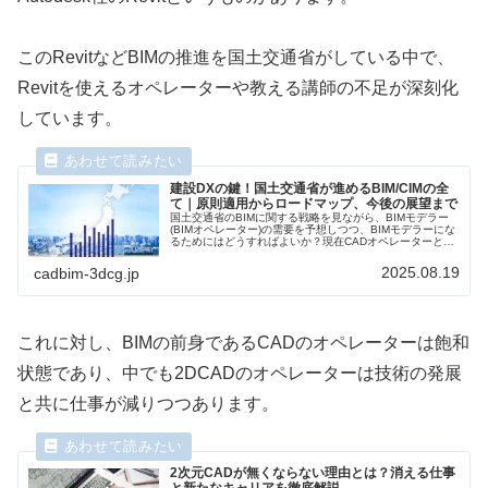
このRevitなどBIMの推進を国土交通省がしている中で、
Revitを使えるオペレーターや教える講師の不足が深刻化
しています。
建設DXの鍵！国土交通省が進めるBIM/CIMの全
て｜原則適用からロードマップ、今後の展望まで
国土交通省のBIMに関する戦略を見ながら、BIMモデラー
(BIMオペレーター)の需要を予想しつつ、BIMモデラーにな
るためにはどうすればよいか？現在CADオペレーターとし
て働く人たちが備えておくべきことは何かを書きたいと思
います。
2025.08.19
cadbim-3dcg.jp
これに対し、BIMの前身であるCADのオペレーターは飽和
状態であり、中でも2DCADのオペレーターは技術の発展
と共に仕事が減りつつあります。
2次元CADが無くならない理由とは？消える仕事
と新たなキャリアを徹底解説