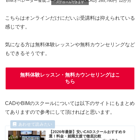
BIMオペレーター養成コース（Revit＋AUTOCAD)
265,760円
12か月
スクロールできます
こちらはオンラインだけにだいぶ受講料は抑えられている
感じです。
気になる方は無料体験レッスンや無料カウンセリングなど
もできるそうです。
無料体験レッスン・無料カウンセリングはこ
ちら
CADやBIMのスクールについては以下のサイトにもまとめ
てありますので参考にして頂ければと思います。
【2026年最新】安いCADスクールおすすめ９
選！料金・就職支援で徹底比較