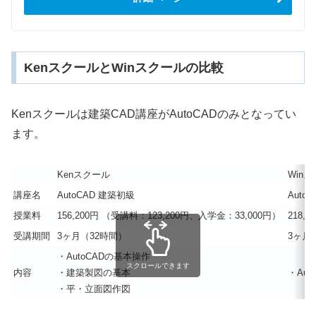
KenスクールとWinスクールの比較
Kenスクールは建築CAD講座がAutoCADのみとなってい
ます。
Kenスクール
Win
講座名
AutoCAD 建築初級
Auto
授業料
156,200円
（受講料：123,200円、入学金：33,000円）
218,9
受講期間
3ヶ月（32時間）
3ヶ月
・AutoCADの基本操作
スクロールできます
内容
・建築製図の基本
・Au
・平・立面図作図