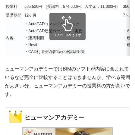
授業料
585,530円
（受講料：574,530円、入学金：11,000円）
356,4
受講期間
12ヶ月
7ヶ月
・AutoCADコマンドベーシック
・AutoCAD建築ベーシック+実践
・Aut
スクロールできます
内容
・建築製図
・建築
・Revit
・建築
・CAD利用技術者1級/2級試験対策
ヒューマンアカデミーではBIMのソフトが内容に含まれて
いるなど完全に比較することはできませんが、学べる範囲
が大きい分、ヒューマンアカデミーの授業料の方が高いで
す。
ヒューマンアカデミー