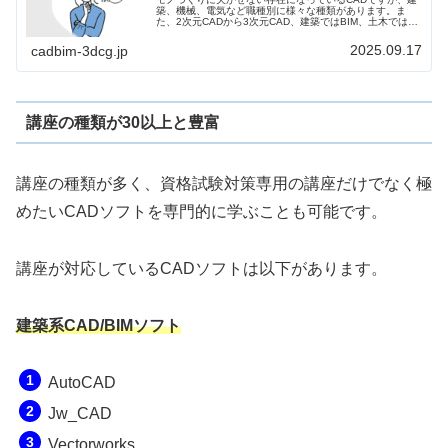
築、機械、電気など職種別に様々な種類があります。ま
た、2次元CADから3次元CAD、建築ではBIM、土木では
CIMなどCADから派生して新しい技術も登場しています。
これをカバーするように資格も色々とあります。これらの
2025.09.17
cadbim-3dcg.jp
CADの資格を職種別に整理してみました。
講座の種類が30以上と豊富
講座の種類が多く、資格試験対策専用の講座だけでなく極
めたいCADソフトを専門的に学ぶことも可能です。
講座が対応しているCADソフトは以下があります。
建築系CAD/BIMソフト
AutoCAD
Jw_CAD
Vectorworks