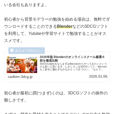
いる会社もありますよ。
初心者から背景モデラーの勉強を始める場合は、無料でダ
ウンロードすることのできる
Blender
などの3DCGソフト
を利用して、Yutubeや学習サイトで勉強することがオス
スメです。
2026年版 Blenderのオンラインスクール厳選６
校を徹底比較
3DCGを始めるならまずはBlenderからやってみたいという
人も多いと思います。しかしそこは3DCGソフト、Blender
もご多分に漏れずなかなかとっつきづらい。『なんで
3DCGソフトはみんなこんなとっつきづらいんや！！』今
回はそんな嘆きを解消するため、Blenderのおすすめのオ
2026.01.06
cadbim-3dcg.jp
ンラインスクールを5つご紹介します！
初心者が最初に躓(つまず)くのは、3DCGソフトの操作の
難しさです。