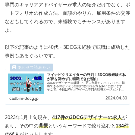
専門のキャリアアドバイザーが求人の紹介だけでなく、ポ
ートフォリオの作成方法、面談のやり方、雇用条件の交渉
などもしてくれるので、未経験でもチャンスがあります
よ。
以下の記事のように40代・3DCG未経験で転職に成功した
事例もあるぐらいです。
マイナビクリエイターの評判！3DCG未経験の私
が夢を諦めずに転職できた理由
3DCGデザイナー未経験で、更に年齢もいっていても、転
職できるのか？そう疑問に思われる方も多いと思います。
そこで、今回はWeb/IT/ゲーム専門の転職エージェントで
あるマイナビクリエイターを使い、40代で3DCG未経験か
らの転職事例をご紹介します。面接の準備、面接で聞かれ
2024.04.30
cadbim-3dcg.jp
たこと、転職後の仕事内容や収入は？
2023年1月上旬現在、
417件の3DCGデザイナーの求人
が
あり、その中の
背景
というキーワードで絞り込むと
134件
の求人
がヒットします。