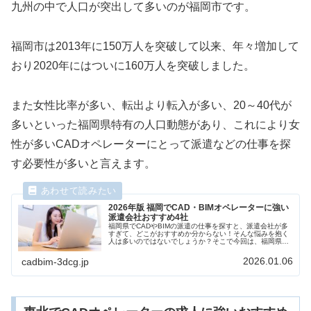
九州の中で人口が突出して多いのが福岡市です。
福岡市は2013年に150万人を突破して以来、年々増加して
おり2020年にはついに160万人を突破しました。
また女性比率が多い、転出より転入が多い、20～40代が
多いといった福岡県特有の人口動態があり、これにより女
性が多いCADオペレーターにとって派遣などの仕事を探
す必要性が多いと言えます。
2026年版 福岡でCAD・BIMオペレーターに強い
派遣会社おすすめ4社
福岡県でCADやBIMの派遣の仕事を探すと、派遣会社が多
すぎて、どこがおすすめか分からない！そんな悩みを抱く
人は多いのではないでしょうか？そこで今回は、福岡県で
CADやBIMに強い派遣会社厳選4社を求人数、CAD/BIM研
修、働きやすさなどを比較しながらランキング形式でご紹
2026.01.06
cadbim-3dcg.jp
介します。