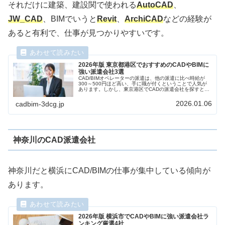
それだけに建築、建設関で使われる
AutoCAD
、
JW_CAD
、BIMでいうと
Revit
、
ArchiCAD
などの経験が
あると有利で、仕事が見つかりやすいです。
2026年版 東京都港区でおすすめのCADやBIMに
強い派遣会社3選
CAD/BIMオペレーターの派遣は、他の派遣に比べ時給が
300～500円ほど高い、手に職が付くということで人気が
あります。しかし、東京港区でCADの派遣会社を探すと、
数が多くてどこに派遣登録すればよいか分からない方は多
いのではないでしょうか？今回はそんな東京港区でCADや
2026.01.06
cadbim-3dcg.jp
BIMに強い派遣会社を3つご紹介します。
神奈川のCAD派遣会社
神奈川だと横浜にCAD/BIMの仕事が集中している傾向が
あります。
2026年版 横浜市でCADやBIMに強い派遣会社ラ
ンキング厳選4社