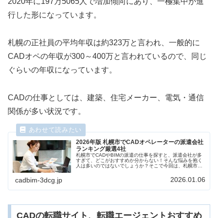
2020年に197万5065人で増加傾向にあり、一極集中が進
行した形になっています。
札幌の正社員の平均年収は約323万と言われ、一般的に
CADオペの年収が300～400万と言われているので、同じ
ぐらいの年収になっています。
CADの仕事としては、建築、住宅メーカー、電気・通信
関係が多い状況です。
2026年版 札幌市でCADオペレーターの派遣会社
ランキング厳選4社
札幌市でCADやBIMの派遣の仕事を探すと、派遣会社が多
すぎて、どこがおすすめか分からない！そんな悩みを抱く
人は多いのではないでしょうか？そこで今回は、札幌市で
CADやBIMに強い派遣会社厳選4社を求人数、CAD/BIMの
スキルアップ支援制度、働きやすさなどを比較しながらラ
2026.01.06
cadbim-3dcg.jp
ンキング形式でご紹介します。
CADの転職サイト、転職エージェントおすすめ