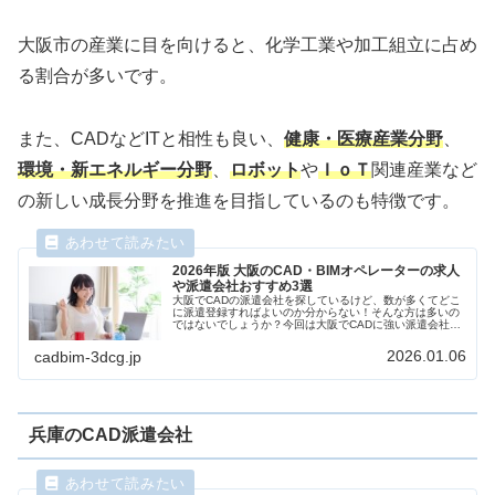
大阪市の産業に目を向けると、化学工業や加工組立に占め
る割合が多いです。
また、CADなどITと相性も良い、
健康・医療産業分野
、
環境・新エネルギー分野
、
ロボット
や
ＩｏＴ
関連産業など
の新しい成長分野を推進を目指しているのも特徴です。
2026年版 大阪のCAD・BIMオペレーターの求人
や派遣会社おすすめ3選
大阪でCADの派遣会社を探しているけど、数が多くてどこ
に派遣登録すればよいのか分からない！そんな方は多いの
ではないでしょうか？今回は大阪でCADに強い派遣会社を
ランキング形式で3社ご紹介します。求人数、CAD研修の
充実ぶり、働きやすさ、やりがいなどを比較してありま
2026.01.06
cadbim-3dcg.jp
す。
兵庫のCAD派遣会社