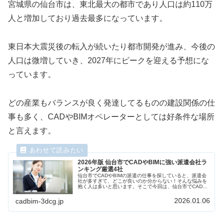
宮城県の仙台市は、東北最大の都市であり人口は約110万
人と増加しており過去最多になっています。
東日本大震災後の転入が続いたり都市開発が進み、今後の
人口は微増していき、2027年にピークを迎える予想にな
っています。
どの産業もバランスが良く発達してるものの建設関係の仕
事も多く、CADやBIMオペレーターとしては好条件な場所
と言えます。
2026年版 仙台市でCADやBIMに強い派遣会社ラ
ンキング厳選4社
仙台市でCADやBIMの派遣の仕事を探していると、派遣会
社が多すぎて、どこが良いのか分からない！そんな悩みを
抱く人は多いと思います。そこで今回は、仙台市でCADや
BIMに強い派遣会社厳選4社を求人数、CAD/BIM研修など
のスキルアップ支援...
2026.01.06
cadbim-3dcg.jp