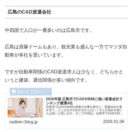
広島のCAD派遣会社
中四国で人口が一番多いのは広島市です。
広島は原爆ドームもあり、観光業も盛んな一方でマツダ自
動車が本社を置いています。
ですが自動車関係のCAD派遣求人は少なく、どちらかと
いうと建築、通信関係が多い傾向です。
2026年版 広島市でCADやBIMに強い派遣会社ラ
ンキング厳選4社
広島市でCADやBIMの派遣の仕事を探すと、派遣会社が多
すぎて、どこがおすすめか分からない！そんな悩みを抱く
人は多いと思います。そこで今回は、広島市でCADやBIM
に強い派遣会社厳選4社を求人数、CAD/BIM研修などのス
キルアップ支援制度、働きやすさなどを比較しながらラン
2026.01.06
cadbim-3dcg.jp
キング形式でご紹介します。