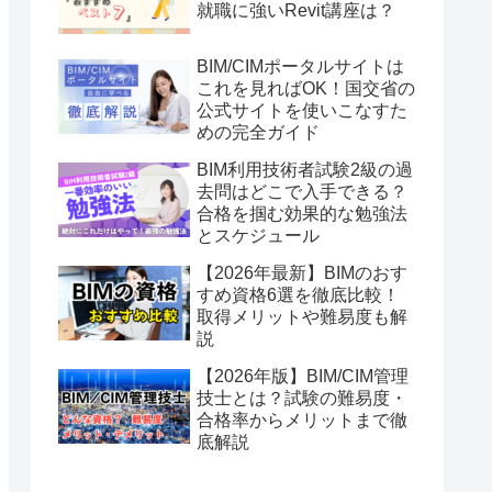
就職に強いRevit講座は？
BIM/CIMポータルサイトは
これを見ればOK！国交省の
公式サイトを使いこなすた
めの完全ガイド
BIM利用技術者試験2級の過
去問はどこで入手できる？
合格を掴む効果的な勉強法
とスケジュール
【2026年最新】BIMのおす
すめ資格6選を徹底比較！
取得メリットや難易度も解
説
【2026年版】BIM/CIM管理
技士とは？試験の難易度・
合格率からメリットまで徹
底解説