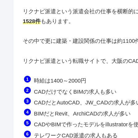
リクナビ派遣という派遣会社の仕事を横断的
1528件
もあります。
その中で更に建築・建設関係の仕事は約1100
リクナビ派遣という転職サイトで、大阪のCA
時給は1400～2000円
CADだけでなくBIMの求人も多い
CADだとAutoCAD、JW_CADの求人が多
BIMだとRevit、ArchiCADの求人が多い
CADやBIMで作ったモデルをillustrat
テレワークCAD派遣の求人もある