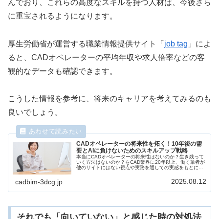
んでおり、これらの高度なスキルを持つ人材は、今後さら
に重宝されるようになります。
厚生労働省が運営する職業情報提供サイト「
job tag
」によ
ると、CADオペレーターの平均年収や求人倍率などの客
観的なデータも確認できます。
こうした情報を参考に、将来のキャリアを考えてみるのも
良いでしょう。
CADオペレーターの将来性を拓く！10年後の需
要とAIに負けないためのスキルアップ戦略
本当にCADオペレーターの将来性はないのか？生き残って
いく方法はないのか？をCAD業界に20年以上、働く筆者が
他のサイトにはない視点や実務を通しての実感をもとに考
察してみました。未経験者、現役の両方にためになる記事
となっています。
2025.08.12
cadbim-3dcg.jp
それでも「向いていない」と感じた時の対処法