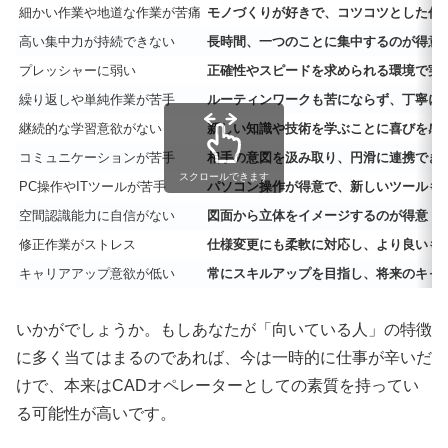
細かい作業や地道な作業が苦痛
モノづくりが好きで、コツコツとした作
高い集中力が持続できない
長時間、一つのことに集中するのが得意
プレッシャーに弱い
正確性やスピードを求められる環境で実
繰り返しや単純作業が苦手
ルーティンワークも苦にならず、丁寧に
継続的な学習意欲がない
新しい知識や技術を学ぶことに喜びを感
コミュニケーションが苦手
相手の意図を汲み取り、円滑に連携でき
スクロールできます
PC操作やITツールが苦手
パソコン操作が得意で、新しいツールも
空間認識能力に自信がない
図面から立体をイメージするのが得意
修正作業がストレス
仕様変更にも柔軟に対応し、より良いも
キャリアアップ意欲が低い
常にスキルアップを目指し、将来のキャ
いかがでしょうか。もしあなたが「向いている人」の特徴
に多く当てはまるのであれば、今は一時的に仕事が辛いだ
けで、本来はCADオペレーターとしての素質を持ってい
る可能性が高いです。