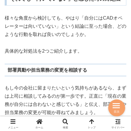
様々な角度から検討しても、やはり「自分にはCADオペ
レーターは向いていない」という結論に至った場合、どの
ような行動を取れば良いのでしょうか。
具体的な対処法を2つご紹介します。
部署異動や担当業務の変更を相談する
もし今の会社に留まりたいという気持ちがあるなら、まず
は上司に相談してみるのが第一歩です。正直に「現在の業
務が自分には合わないと感じている」と伝え、部署異動や
目次
担当業務の変更が可能か尋ねてみましょう。
メニュー
ホーム
検索
トップ
サイドバー
会社によっては、CADのスキルを活かしつつも、よりコ