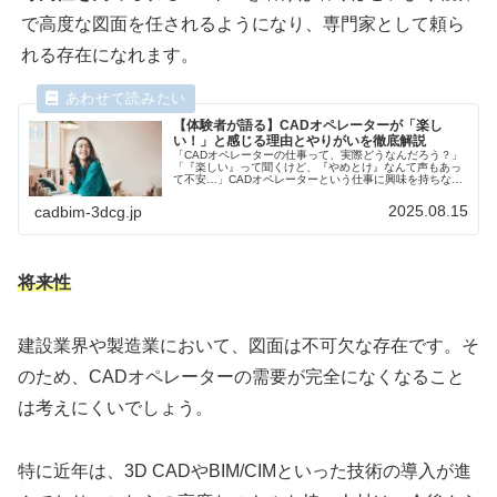
で高度な図面を任されるようになり、専門家として頼ら
れる存在になれます。
【体験者が語る】CADオペレーターが「楽し
い！」と感じる理由とやりがいを徹底解説
「CADオペレーターの仕事って、実際どうなんだろう？」
「『楽しい』って聞くけど、『やめとけ』なんて声もあっ
て不安…」CADオペレーターという仕事に興味を持ちなが
らも、リアルな声が分からず、一歩を踏み出せずにいませ
んか？結論から言うと、CAD...
2025.08.15
cadbim-3dcg.jp
将来性
建設業界や製造業において、図面は不可欠な存在です。そ
のため、CADオペレーターの需要が完全になくなること
は考えにくいでしょう。
特に近年は、3D CADやBIM/CIMといった技術の導入が進