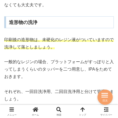
なくても大丈夫です。
造形物の洗浄
印刷後の造形物は、未硬化のレジン液がついていますので
洗浄して落としましょう。
一般的なレジンの場合、プラットフォームがすっぽりと入
ってしまうくらいのタッパーを二つ用意し、IPAをためて
おきます。
それぞれ、一回目洗浄用、二回目洗浄用と分けて管理しま
しょう。
目次
一回目洗浄用で造形物を入れ、シャカシャカ振るように洗
メニュー
ホーム
検索
トップ
サイドバー