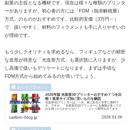
副業の主役となる機材です。現在は様々な種類のプリンタ
ーがありますが、初心者の方には「FDM（熱溶解積層）
方式」のものがおすすめです。比較的安価（3万円～）
で、扱いやすく、材料のフィラメントも手に入りやすいの
が理由です。
もう少しクオリティを求めるなら、フィギュアなどの精密
な造形が得意な「光造形方式」も選択肢に入りますが、少
し高価で扱いもデリケートになります。まずは手頃な
FDM方式から始めてみるのが良いでしょう。
2026年版 光造形3Dプリンターおすすめ７つを比
較！造形サイズ別に安いものを解説
光造形3Dプリンターは、一台、家にあると非常に便利で
す。ですが、「光造形式3Dプリンターにも種類が多くてど
れを買ったらわからない・・・」という疑問も出てきそう
ですよね。そんな疑問を解消すべく毎日、光造形3Dプリン
ターを複数台稼働させている筆者が、おすすめ機種5選を
2026.01.06
cadbim-3dcg.jp
価格別に初心者にも分かりやすく解説します！