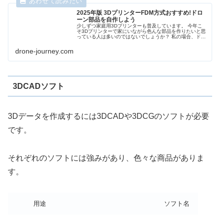
2025年版 3DプリンターFDM方式おすすめ!ドロ
ーン部品を自作しよう
少しずつ家庭用3Dプリンターも普及しています。 今年こ
そ3Dプリンターで家にいながら色んな部品を作りたいと思
っている人は多いのではないでしょうか？ 私の場合、ドロ
ーン部品の自作ですね。 例えばカメラのマウント、キャノ
ピーなどのちょっとした樹
drone-journey.com
3DCADソフト
3Dデータを作成するには3DCADや3DCGのソフトが必要
です。
それぞれのソフトには強みがあり、色々な商品がありま
す。
用途
ソフト名