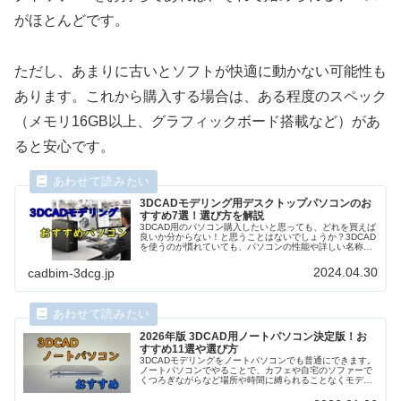
がほとんどです。
ただし、あまりに古いとソフトが快適に動かない可能性も
あります。これから購入する場合は、ある程度のスペック
（メモリ16GB以上、グラフィックボード搭載など）があ
ると安心です。
3DCADモデリング用デスクトップパソコンのお
すすめ7選！選び方を解説
3DCAD用のパソコン購入したいと思っても、どれを買えば
良いか分からない！と思うことはないでしょうか？3DCAD
を使うのが慣れていても、パソコンの性能や詳しい名称は
意外と知らない人も多いと思います。そこで、3DCAD用パ
ソコンの選び方や、おすすめについて、デジタルエンジニ
2024.04.30
cadbim-3dcg.jp
アリング歴20年以上の筆者がご紹介します。
2026年版 3DCAD用ノートパソコン決定版！お
すすめ11選や選び方
3DCADモデリングをノートパソコンでも普通にできます。
ノートパソコンでやることで、カフェや自宅のソファーで
くつろぎながらなど場所や時間に縛られることなくモデリ
ングすることができます。今回は、そんな超便利な3DCAD
用ノートパソコンをメーカー別、価格帯別におすすめや、