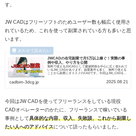
す。
JW CADはフリーソフトのためユーザー数も幅広く使用さ
れているため、これを使って副業されている方も多いと思
います。
JWCADの在宅副業で月5万以上稼ぐ！実際の事
例や収入、やり方を公開
無料で使える2DCADとして建築関係を中心に広く使われて
いるJW_CADがあります。副業案件も多く、無料で使える
ことから副業にオススメのCADです。今回はJW_CADを使
った副業案件として建築・土木関係の図面作成の事例をご
紹介し、具体的な内容、収入、これから副業したい人への
2025.08.21
cadbim-3dcg.jp
アドバイスなど副業経験者に語ってもらいました。
今回はJW CADを使ってフリーランスをしている現役
CADオペレーターのかたに、フリーランスで稼いでいる
事例として
具体的な内容、収入、失敗談、これから副業し
たい人へのアドバイス
について語ったもらいました。