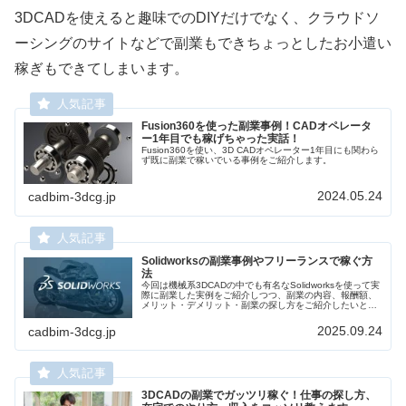
3DCADを使えると趣味でのDIYだけでなく、クラウドソ
ーシングのサイトなどで副業もできちょっとしたお小遣い
稼ぎもできてしまいます。
Fusion360を使った副業事例！CADオペレータ
ー1年目でも稼げちゃった実話！
Fusion360を使い、3D CADオペレーター1年目にも関わら
ず既に副業で稼いでいる事例をご紹介します。
2024.05.24
cadbim-3dcg.jp
Solidworksの副業事例やフリーランスで稼ぐ方
法
今回は機械系3DCADの中でも有名なSolidworksを使って実
際に副業した実例をご紹介しつつ、副業の内容、報酬額、
メリット・デメリット・副業の探し方をご紹介したいと思
います。
2025.09.24
cadbim-3dcg.jp
3DCADの副業でガッツリ稼ぐ！仕事の探し方、