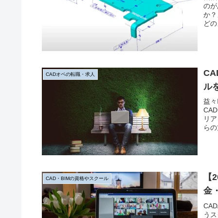
のが
か？
どの
おく
C
CADオペの転職・求人
ル
益々
CA
リア
らの
今回
いま
【
CAD・BIMの資格やスクール
金
CA
うス