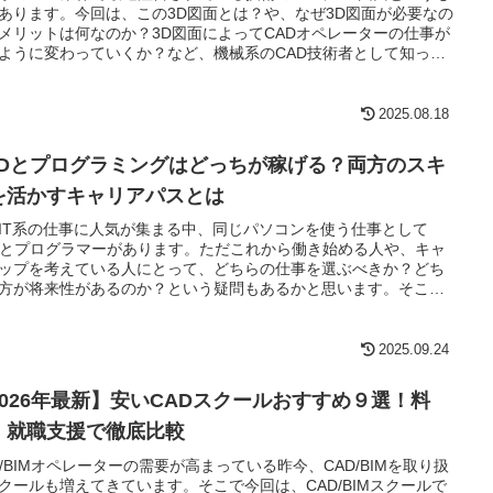
あります。今回は、この3D図面とは？や、なぜ3D図面が必要なの
メリットは何なのか？3D図面によってCADオペレーターの仕事が
ように変わっていくか？など、機械系のCAD技術者として知って
べき内容についてまとめてみました。
2025.08.18
ADとプログラミングはどっちが稼げる？両方のスキ
を活かすキャリアパスとは
IT系の仕事に人気が集まる中、同じパソコンを使う仕事として
Dとプログラマーがあります。ただこれから働き始める人や、キャ
ップを考えている人にとって、どちらの仕事を選ぶべきか？どち
方が将来性があるのか？という疑問もあるかと思います。そこで
はそれぞれの仕事の特徴や、どちらを選ぶべきかを書きたいと思
す。
2025.09.24
2026年最新】安いCADスクールおすすめ９選！料
・就職支援で徹底比較
D/BIMオペレーターの需要が高まっている昨今、CAD/BIMを取り扱
クールも増えてきています。そこで今回は、CAD/BIMスクールで