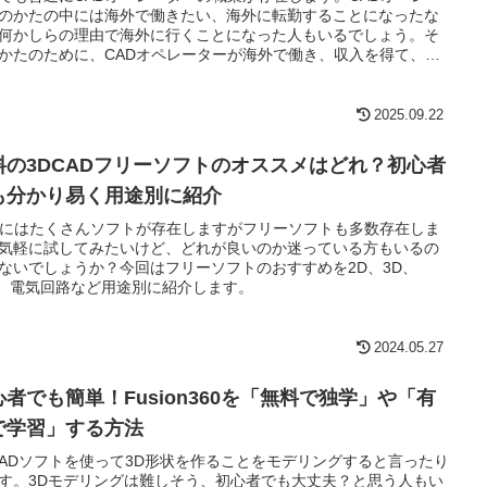
のかたの中には海外で働きたい、海外に転勤することになったな
何かしらの理由で海外に行くことになった人もいるでしょう。そ
かたのために、CADオペレーターが海外で働き、収入を得て、活
る方法についてご紹介します。
2025.09.22
料の3DCADフリーソフトのオススメはどれ？初心者
も分かり易く用途別に紹介
Dにはたくさんソフトが存在しますがフリーソフトも多数存在しま
気軽に試してみたいけど、どれが良いのか迷っている方もいるの
ないでしょうか？今回はフリーソフトのおすすめを2D、3D、
M、電気回路など用途別に紹介します。
2024.05.27
心者でも簡単！Fusion360を「無料で独学」や「有
で学習」する方法
CADソフトを使って3D形状を作ることをモデリングすると言ったり
す。3Dモデリングは難しそう、初心者でも大丈夫？と思う人もい