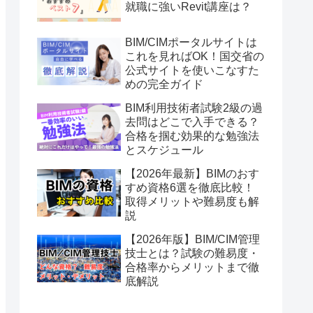
就職に強いRevit講座は？
BIM/CIMポータルサイトは
これを見ればOK！国交省の
公式サイトを使いこなすた
めの完全ガイド
BIM利用技術者試験2級の過
去問はどこで入手できる？
合格を掴む効果的な勉強法
とスケジュール
【2026年最新】BIMのおす
すめ資格6選を徹底比較！
取得メリットや難易度も解
説
【2026年版】BIM/CIM管理
技士とは？試験の難易度・
合格率からメリットまで徹
底解説