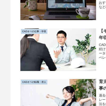
おす
など
す。
【
CADオペの仕事・年収
年
CA
続け
ータ
ペレ
いや
す。
育
CADオペの転職・求人
事
過去
レー
法を