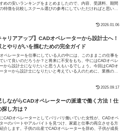
すめの安いランキングをまとめましたので、内容、受講料、期間
の特徴を比較しスクール選びの参考にしていただければと思いま
2026.01.06
キャリアアップ】CADオペレーターから設計士へ！
収とやりがいを掴むための完全ガイド
Dオペレーターを仕事にしている人の中には、このままこの仕事を
ていて良いのだろうか？と将来に不安をもち、中にはCADオペレ
ーから設計士になりたいと思う人もいるでしょう。今回はCADオ
ーターから設計士になりたいと考えている人のために、業務の違
向いている人、必要なスキル、なるための方法などをご紹介しま
2025.09.17
児しながらCADオペレーターの派遣で働く方法！仕
の探し方は？
にCADオペレーターとしてバリバリ働いていた女性が、CADオペ
ターのパートやアルバイトを見つけ、家庭と仕事の両立させる方
紹介します。子供の出産でCADオペレーターを辞め、子供が成長