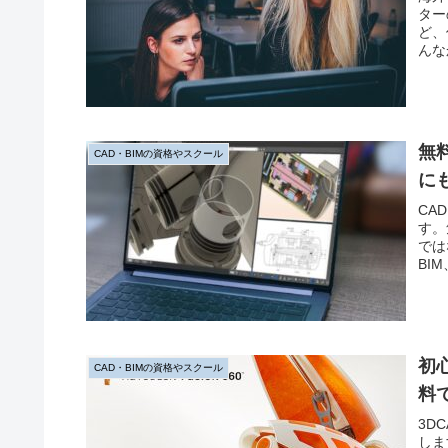
ター
ど、
んな
躍す
無
CAD・BIMの資格やスクール
に
CA
す。
では
BI
初
CAD・BIMの資格やスクール
料
3D
しま