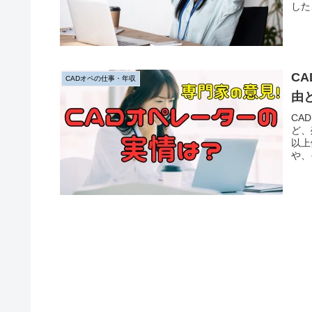
した
の派
す。
C
CADオペの仕事・年収
由
CA
ど、
以上
や、