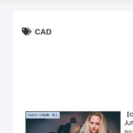
CAD
【
CADオペの転職・求人
人
海外