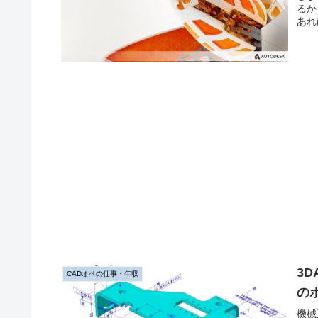
るか
あれ
を無
3
CADオペの仕事・年収
の
機械