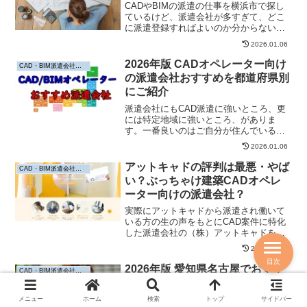
CADやBIMの派遣の仕事を横浜市で探し
ているけど、派遣会社が多すぎて、どこ
に派遣登録すればよいのか分からない！
そんな方は多いのではないでしょうか？
2026.01.06
そこで今回は、横浜市でCADやBIMに強
い派遣会社を求人数だけでなく働きやす
2026年版 CADオペレーター向け
CAD・BIM派遣会社おすすめ
さなども比較しながらご紹介します。
の派遣会社おすすめを都道府県別
にご紹介
派遣会社にもCAD派遣に強いところ、更
には特定地域に強いところ、がありま
す。一番良いのはご自分が住んでいる地
域でCAD派遣に強い会社に登録するのが
2026.01.06
希望の仕事を早く見つけるためにはおす
すめです。そこで、日本の都道府県別に
アットキャドの評判は最悪・やば
CAD・BIM派遣会社おすすめ
CADオペレーターの派遣に強い会社を求
い？ぶっちゃけ建築CADオペレ
人数、スキルアップ支援制度、働きやす
ーター向けの派遣会社？
さでまとめてみました。
実際にアットキャドから派遣され働いて
いる方の生の声をもとにCAD案件に特化
した派遣会社の（株）アットキャドをご
紹介します。全国の1000件以上のCAD案
2025.03.25
件を取り扱い、分野も建築、土木、機械
目次
と幅広く、一般の派遣会社に比べ、より
2026年版 愛知県名古屋でおすす
CAD・BIM派遣会社おすすめ
CADオペレーターの気持ちになった相談
めのCADに強い派遣会社3選！在
が可能です。
宅も可能
メニュー
ホーム
検索
トップ
サイドバー