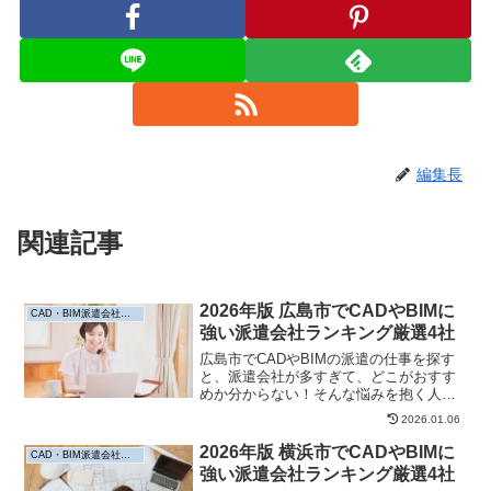
編集長
関連記事
2026年版 広島市でCADやBIMに
CAD・BIM派遣会社おすすめ
強い派遣会社ランキング厳選4社
広島市でCADやBIMの派遣の仕事を探す
と、派遣会社が多すぎて、どこがおすす
めか分からない！そんな悩みを抱く人は
多いと思います。そこで今回は、広島市
2026.01.06
でCADやBIMに強い派遣会社厳選4社を求
人数、CAD/BIM研修などのスキルアップ
2026年版 横浜市でCADやBIMに
CAD・BIM派遣会社おすすめ
支援制度、働きやすさなどを比較しなが
強い派遣会社ランキング厳選4社
らランキング形式でご紹介します。