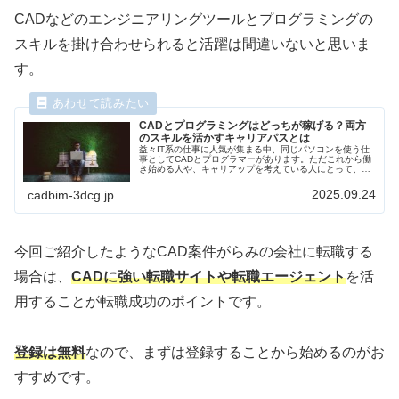
CADなどのエンジニアリングツールとプログラミングの
スキルを掛け合わせられると活躍は間違いないと思いま
す。
CADとプログラミングはどっちが稼げる？両方
のスキルを活かすキャリアパスとは
益々IT系の仕事に人気が集まる中、同じパソコンを使う仕
事としてCADとプログラマーがあります。ただこれから働
き始める人や、キャリアップを考えている人にとって、ど
ちらの仕事を選ぶべきか？どちらの方が将来性があるの
か？という疑問もあるかと思います。そこで今回はそれぞ
2025.09.24
cadbim-3dcg.jp
れの仕事の特徴や、どちらを選ぶべきかを書きたいと思い
ます。
今回ご紹介したようなCAD案件がらみの会社に転職する
場合は、
CADに強い転職サイトや転職エージェント
を活
用することが転職成功のポイントです。
登録は無料
なので、まずは登録することから始めるのがお
すすめです。