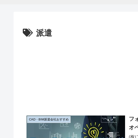
派遣
フ
CAD・BIM派遣会社おすすめ
オ
(株