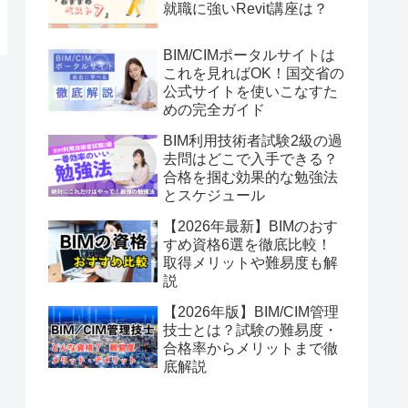
就職に強いRevit講座は？
BIM/CIMポータルサイトは
これを見ればOK！国交省の
公式サイトを使いこなすた
めの完全ガイド
BIM利用技術者試験2級の過
去問はどこで入手できる？
合格を掴む効果的な勉強法
とスケジュール
【2026年最新】BIMのおす
すめ資格6選を徹底比較！
取得メリットや難易度も解
説
【2026年版】BIM/CIM管理
技士とは？試験の難易度・
合格率からメリットまで徹
底解説