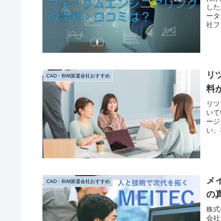
した
ータ
社フ
の口
リ
CAD・BIM派遣会社おすすめ
料
リツ
いて
ージ
い、
納得
す。
メ
CAD・BIM派遣会社おすすめ
の
株式
会社