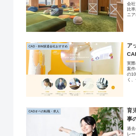
会社
比率
ニア
フの
す。
ア
CAD・BIM派遣会社おすすめ
C
実際
案件
の1
く、
相談
育
CADオペの転職・求人
事
過去
レー