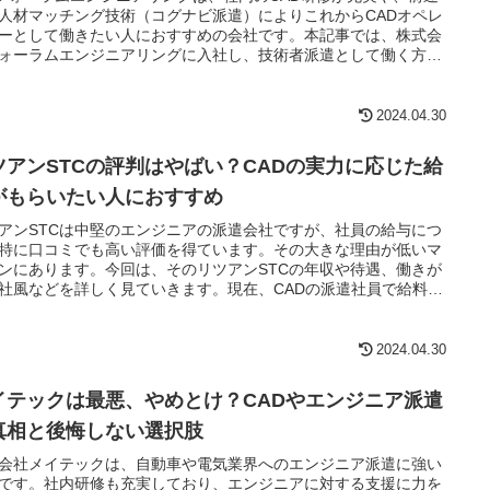
人材マッチング技術（コグナビ派遣）によりこれからCADオペレ
ーとして働きたい人におすすめの会社です。本記事では、株式会
ォーラムエンジニアリングに入社し、技術者派遣として働く方々
コミや人材マッチング技術のコグナビについてご紹介します。
2024.04.30
ツアンSTCの評判はやばい？CADの実力に応じた給
がもらいたい人におすすめ
アンSTCは中堅のエンジニアの派遣会社ですが、社員の給与につ
特に口コミでも高い評価を得ています。その大きな理由が低いマ
ンにあります。今回は、そのリツアンSTCの年収や待遇、働きが
社風などを詳しく見ていきます。現在、CADの派遣社員で給料に
していない人、やりがいある仕事を見つけたい人は必見の内容で
2024.04.30
イテックは最悪、やめとけ？CADやエンジニア派遣
真相と後悔しない選択肢
会社メイテックは、自動車や電気業界へのエンジニア派遣に強い
です。社内研修も充実しており、エンジニアに対する支援に力を