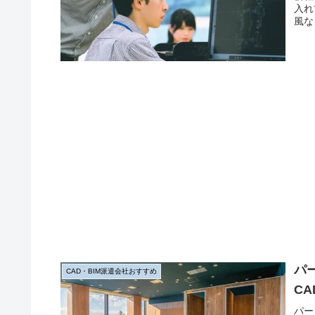
入れ
風な
トや
パ
CAD・BIM派遣会社おすすめ
C
パー