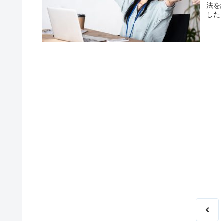
法を
した
の派
す。
前