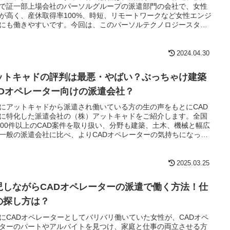
で証一部上場会社のパーソルグループの派遣部門の会社で、女性
が高く、産休取得率100%、時短、リモートワークなど女性エンジ
にも働きやすいです。今回は、このパーソルテクノロジースタッ
年収や待遇、働きがい、社風などを詳しく見ていきたいと思いま
2024.04.30
ットキャドの評判は最悪・やばい？ぶっちゃけ建築
ADオペレーター向けの派遣会社？
にアットキャドから派遣され働いている方の生の声をもとにCAD
に特化した派遣会社の（株）アットキャドをご紹介します。全国
000件以上のCAD案件を取り扱い、分野も建築、土木、機械と幅広
一般の派遣会社に比べ、よりCADオペレーターの気持ちになった
が可能です。
2025.03.25
児しながらCADオペレーターの派遣で働く方法！仕
の探し方は？
にCADオペレーターとしてバリバリ働いていた女性が、CADオペ
ターのパートやアルバイトを見つけ、家庭と仕事の両立させる方