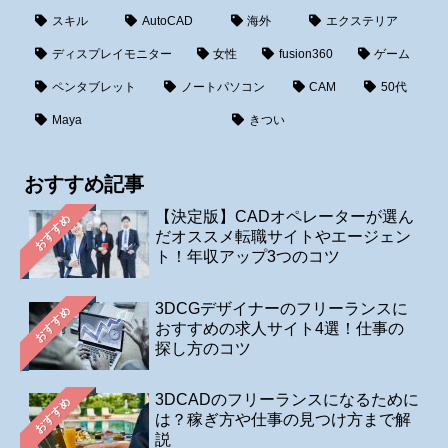
スキル
AutoCAD
海外
エクステリア
ディスプレイモニター
女性
fusion360
ゲーム
ペンタブレット
ノートパソコン
CAM
50代
Maya
きつい
おすすめ記事
【決定版】CADオペレーターが選ん
おすすめ
だオススメ転職サイトやエージェン
ト！年収アップ3つのコツ
3DCGデザイナーのフリーランスに
おすすめ
おすすめの求人サイト4選！仕事の
探し方のコツ
3DCADのフリーランスになるために
おすすめ
は？稼ぎ方や仕事の見つけ方まで解
説