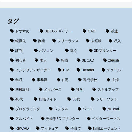
タグ
おすすめ
3DCGデザイナー
CAD
派遣
転職先
副業
フリーランス
未経験
収入
評判
パソコン
稼ぐ
3Dプリンター
初心者
求人
転職
3DCAD
zbrush
インテリアデザイナー
BIM
Blender
スクール
年収
事務職
在宅
専門学校
主婦
機械設計
メタバース
独学
スキルアップ
40代
転職サイト
30代
フリーソフト
プログラミング
レンタル
パース
jw_cad
アルバイト
光造形3Dプリンター
ベクターワークス
RIKCAD
フィギュア
子育て
転職エージェント